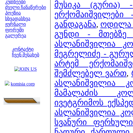
კუთხეები
მუსიკა (გურია)
ძველი ჩანაწერები
ერქომაიშვილები -
პოეზია
სხვადასხვა
განდაგანა
,
ოდილა 
ჟურნალი
ფორუმი
გუნდი - მთებზე
გალერეა
ასლანიშვილია კო
ჩვენი საიტი
კონტაქტი
მეგრელიძე - გურ
ჩვენ შესახებ
არტემ ერქომაიშ
კოლეგები
შემძლებელ ვართ
,
ბმულები
ასლანიშვილია 
komisia corp
მამალაძის კო
ივეტგრიმოს ექსპე
ასლანიშვილია კო
სვანური ფერხული
ნადური
,
ქართული ხ