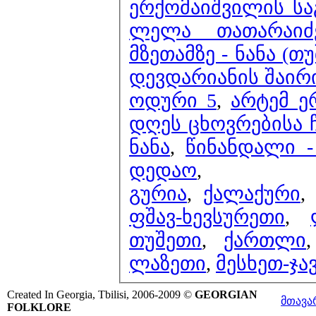
ერქომაიშვილის სა
ლელა თათარაიძ
მზეთამზე - ნანა (თ
დევდარიანის შაირ
ოდური 5
,
არტემ ე
დღეს ცხოვრებისა ჩ
ნანა
,
წინანდალი 
დედაო
,
გურია
,
ქალაქური
ფშავ-ხევსურეთი
,
თუშეთი
,
ქართლი
ლაზეთი
,
მესხეთ-ჯა
Created In Georgia, Tbilisi, 2006-2009 ©
GEORGIAN
მთავა
FOLKLORE