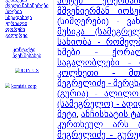
არტემ ერქომა
ძველი ჩანაწერები
მშვენიერმან იოსე
პოეზია
სხვადასხვა
(სიმღერები) - ვა
ჟურნალი
მუსიკა (სამეგრე
ფორუმი
გალერეა
სახიობა - რომელმ
ჩვენი საიტი
კონტაქტი
ხმები - ქორა
ჩვენ შესახებ
საგალობლები - 
კოლეგები
კოლხეთი - მთ
ბმულები
მეგრელიძე - მერც
komisia corp
(გურია) - ალილ
(სამეგრელო) - ად
მეტი
,
ანჩისხატის ტ
კურთხეულ არს (ნ
მეგრელიძე - გურ