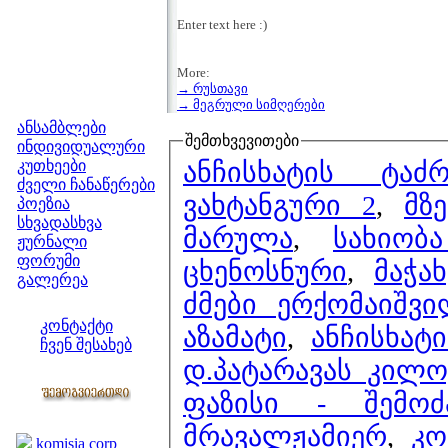
Enter text here :)
More:
→ რუსთავი
მენიუ
→ მეგრული სიმღერები
ანსამბლები
შემთხვევითები
ინდივიდუალური
ანჩისხატის ტაძ
კუთხეები
ძველი ჩანაწერები
ვახტანგური 2
,
მზ
პოეზია
სხვადასხვა
მარულა
,
სახიობ
ჟურნალი
ფორუმი
ცხენოსნური
,
მაჭა
გალერეა
ძმები ერქომაიშვ
ჩვენი საიტი
კონტაქტი
აზამატი
,
ანჩისხატ
ჩვენ შესახებ
დ.პატარავას კილო
კოლეგები
ფაზისი - შემოძ
ბმულები
მრავალჟამიერ
,
კო
komisia corp