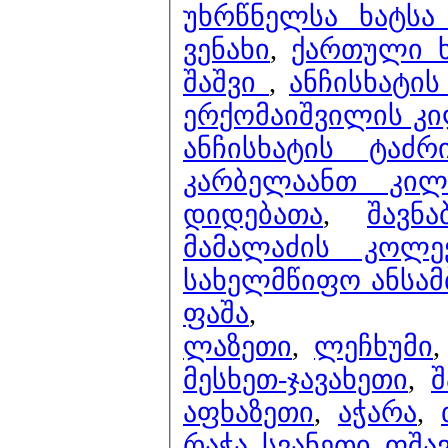
უხრწნელსა ხატსა შ
ვენახი
,
ქართული ხ
შაშვი
,
ანჩისხატის
ერქომაიშვილის კი
ანჩისხატის ტაძ
კარბელაანთ კი
დიდებათა
,
შავნ
მამალაძის კოლ
სახელმწიფო ანსამ
ფაშა
,
ლაზეთი
,
ლეჩხუმი
მესხეთ-ჯავახეთი
,
შ
აფხაზეთი
,
აჭარა
,
რაჭა
,
სვანეთი
,
ფშა