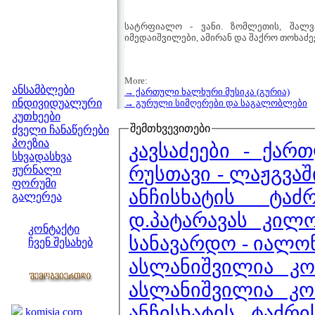
სატრფიალო - ვანი. ზომლეთის, შალვ
იმედაიშვილები, ამირან და შაქრო თოხაძეებ
მენიუ
More:
ანსამბლები
→ ქართული ხალხური მუსიკა (გურია)
ინდივიდუალური
→ გურული სიმღერები და საგალობლები
კუთხეები
შემთხვევითები
ძველი ჩანაწერები
პოეზია
კავსაძეები - ქარ
სხვადასხვა
რუსთავი - ლაჟგვაშ
ჟურნალი
ფორუმი
ანჩისხატის ტა
გალერეა
ჩვენი საიტი
დ.პატარავას კილო
კონტაქტი
სანავარდო - იალო
ჩვენ შესახებ
კოლეგები
ასლანიშვილია კ
ასლანიშვილია კო
ბმულები
ანჩისხატის ტაძრ
komisia corp