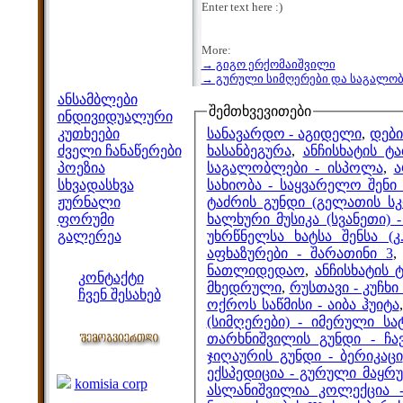
Enter text here :)
More:
→ გიგო ერქომაიშვილი
მენიუ
→ გურული სიმღერები და საგალო
ანსამბლები
შემთხვევითები
ინდივიდუალური
სანავარდო - აგიდელი
,
დები
კუთხეები
ხასანბეგურა
,
ანჩისხატის ტ
ძველი ჩანაწერები
საგალობლები - ისპოლა
,
ა
პოეზია
სახიობა - საყვარელო შენი
სხვადასხვა
ტაძრის გუნდი (გელათის სკო
ჟურნალი
ხალხური მუსიკა (სვანეთი) -
ფორუმი
უხრწნელსა ხატსა შენსა (კ.
გალერეა
აფხაზურები - შარათინი 3
ჩვენი საიტი
ნათლიდედაო
,
ანჩისხატის 
კონტაქტი
მხედრული
,
რუსთავი - კუჩხი
ჩვენ შესახებ
ოქროს საწმისი - აიბა ჰუიტა
კოლეგები
(სიმღერები) - იმერული ს
თარხნიშვილის გუნდი - ჩა
ჯიღაურის გუნდი - ბერიკაცი
ბმულები
ექსპედიცია - გურული მაყრ
komisia corp
ასლანიშვილია კოლექცია 