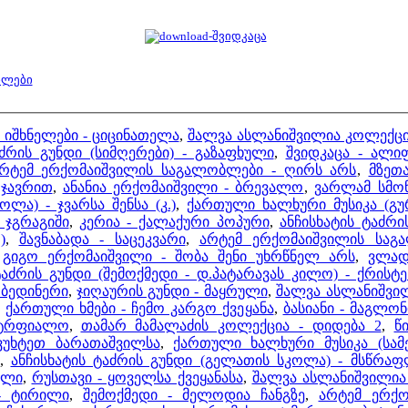
ბლები
 იშხნელები - ციცინათელა
,
შალვა ასლანიშვილია კოლექცია
აძრის გუნდი (სიმღერები) - გაზაფხული
,
შვიდკაცა - ალი
რტემ ერქომაიშვილის საგალობლები - ღირს არს
,
მზეთ
 ჯავრით
,
ანანია ერქომაიშვილი - ბრევალო
,
ვარლამ სმო
ლა) - ჯვარსა შენსა (კ.)
,
ქართული ხალხური მუსიკა (გ
 ჯგრაგიში
,
კერია - ქალაქური პოპური
,
ანჩისხატის ტაძრ
)
,
შავნაბადა - საცეკვარი
,
არტემ ერქომაიშვილის საგა
,
გიგო ერქომაიშვილი - შობა შენი უხრწნელ არს
,
ვლად
ტაძრის გუნდი (შემოქმედი - დ.პატარავას კილო) - ქრისტ
 ბედინერი
,
ჯიღაურის გუნდი - მაყრული
,
შალვა ასლანიშვი
,
ქართული ხმები - ჩემო კარგო ქვეყანა
,
ბასიანი - მაგლონ
ატრფიალო
,
თამარ მამალაძის კოლექცია - დიდება 2
,
წ
ვუხტეთ ბარათაშვილსა
,
ქართული ხალხური მუსიკა (სამ
,
ანჩისხატის ტაძრის გუნდი (გელათის სკოლა) - მსწრაფლ
ული
,
რუსთავი - ყოველსა ქვეყანასა
,
შალვა ასლანიშვილია 
- ტირილი
,
შემოქმედი - მელოდია ჩანგზე
,
არტემ ერქო