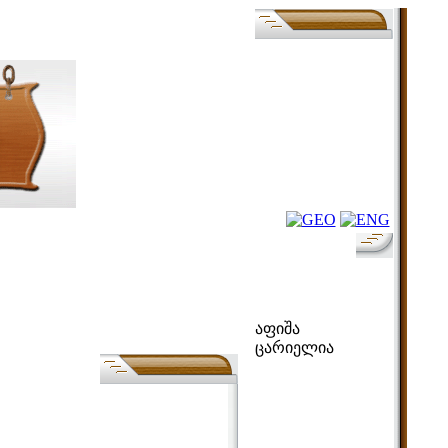
ფოლკ-აფიშა
აფიშა
ცარიელია
ძებნა