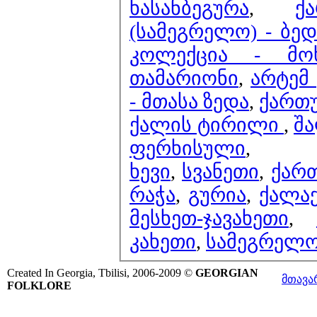
ხასანბეგურა
,
ქ
(სამეგრელო) - ბედ
კოლექცია - მოხ
თამარიონი
,
არტემ
- მთასა ზედა
,
ქართუ
ქალის ტირილი
,
შა
ფერხისული
,
ხევი
,
სვანეთი
,
ქარ
რაჭა
,
გურია
,
ქალა
მესხეთ-ჯავახეთი
,
კახეთი
,
სამეგრელ
Created In Georgia, Tbilisi, 2006-2009 ©
GEORGIAN
მთავა
FOLKLORE