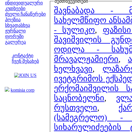
შემთხვევითები
ინდივიდუალური
შავნაბადა - მრ
კუთხეები
ძველი ჩანაწერები
სახელმწიფო ანსამ
პოეზია
სხვადასხვა
- სულიკო
,
ფაზის
ჟურნალი
ფორუმი
შავიშვილის გუნ
გალერეა
ოდილა - სახუ
ჩვენი საიტი
კონტაქტი
მრავალჟამიერი
,
ჩვენ შესახებ
ხელხვავი
,
ლაზარ
კოლეგები
ივეტგრიმოს ექსპედ
ბმულები
ერქომაიშვილის ს
komisia corp
საცნობელნი
,
ვლ
რუსთველი
,
ქა
(სამეგრელო) -
სიხარულიძეების