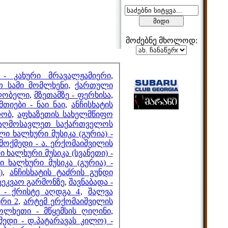
მოძებნე მხოლოდ:
მეზობლები
 - კახური მრავალჟამიერი
,
თ სამი მომლხენი
,
ქართული
დლობელი
,
მზეთამზე - ფერხისა
,
მთიები - ნაი ნაი
,
ანჩისხატის
ლობ
,
აფხაზეთის სახელმწიფო
მთვლელები
აღმოსავლეთ საქართველოს
ი ხალხური მუსიკა (გურია) -
ემოქმედი - ა. ერქომაიშვილის
 ხალხური მუსიკა (სვანეთი) -
 ხალხური მუსიკა (გურია) -
)
,
ანჩისხატის ტაძრის გუნდი
ცეკვაო გარმონზე
,
შავნაბადა -
 - ქრისტე აღდგა 4
,
შალვა
რი 2
,
არტემ ერქომაიშვილის
ოლხეთი - მწყემსის ღიღინი
,
მედი - დ.პატარავას კილო) -