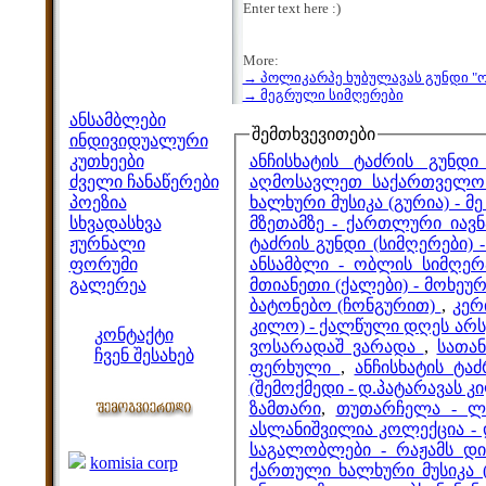
Enter text here :)
More:
→ პოლიკარპე ხუბულავას გუნდი "
მენიუ
→ მეგრული სიმღერები
ანსამბლები
შემთხვევითები
ინდივიდუალური
ანჩისხატის ტაძრის გუნდი
კუთხეები
აღმოსავლეთ საქართველოს
ძველი ჩანაწერები
ხალხური მუსიკა (გურია) - 
პოეზია
მზეთამზე - ქართლური იავნ
სხვადასხვა
ტაძრის გუნდი (სიმღერები) 
ჟურნალი
ანსამბლი - ობლის სიმღერ
ფორუმი
მთიანეთი (ქალები) - მოხეურ
გალერეა
ბატონებო (ჩონგურით)
,
კერ
ჩვენი საიტი
კილო) - ქალწული დღეს არ
კონტაქტი
ვოსარადაშ ვარადა
,
სათა
ჩვენ შესახებ
ფერხული
,
ანჩისხატის ტა
კოლეგები
(შემოქმედი - დ.პატარავას კი
ზამთარი
,
თუთარჩელა - ლ
ასლანიშვილია კოლექცია -
ბმულები
საგალობლები - რაჟამს დ
komisia corp
ქართული ხალხური მუსიკა 