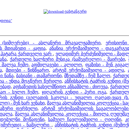
ოდოია"
 (სიმღერები) - ასლანური მრავალჟამიერი
,
ერისიონი
 მთიანეთი - კაფია
,
ანანია ერქომაიშვილი - დავკარგე
მე პატარა ქართველი ვარ
,
ვლადიმერ ბერძენიშვილი - მა
ანა
,
ქართული ხალხური მუსიკა (სამეგრელო) - შაირები
,
- შალვა ჩემო
,
აფშილავები - ალილო
,
ფაზისი - შენ გიგა
ა
,
მთიები - წინწყარო
,
არტემ ერქომაიშვილი - ადილა
,
ი ნანა
,
ბასიანი - თამარიონი
,
მზეთამზე - ჩემ ზალო
,
ქართულ
ია - უნდა მოგწერო წერილი
,
ანჩისხატის ტაძრის გუნდი (შ
სებად
,
აფხაზეთის სახელმწიფო ანსამბლი - ძიოუვა
,
ქართული
ნაო - სულო ჩემო
,
ჯიღაურის გუნდი - ჰერი ოგა
,
ქართული
ძრის გუნდი (გელათის სკოლა) - უფალო ღაღად-ვყავ (ხ.
ლო) - შენ ხარ ვენახი
,
შალვა ასლანიშვილია კოლექცია - სა
აზური ფერხული
,
არტემ ერქომაიშვილის საგალობლები
 დალა
,
შალვა ასლანიშვილია კოლექცია - შიოლა ღუდუშაუ
იდებულნი მოწაფენი
,
სამუელ ჩავლეიშვილი - ღიღინი
,
კ
(იმერეთი) - ნამგლური
,
ანჩისხატის ტაძრის გუნდი (შემოქ