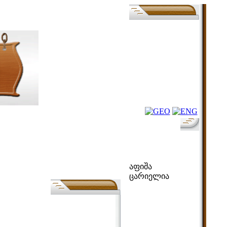
ფოლკ-აფიშა
აფიშა
ცარიელია
ძებნა