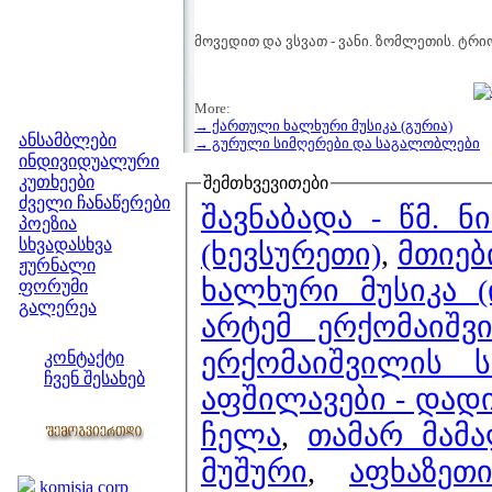
მოვედით და ვსვათ - ვანი. ზომლეთის. ტრიო
More:
მენიუ
→ ქართული ხალხური მუსიკა (გურია)
ანსამბლები
→ გურული სიმღერები და საგალობლები
ინდივიდუალური
კუთხეები
შემთხვევითები
ძველი ჩანაწერები
შავნაბადა - წმ. ნ
პოეზია
სხვადასხვა
(ხევსურეთი)
,
მთიებ
ჟურნალი
ხალხური მუსიკა 
ფორუმი
გალერეა
არტემ ერქომაიშ
ჩვენი საიტი
ერქომაიშვილის 
კონტაქტი
ჩვენ შესახებ
აფშილავები - დად
კოლეგები
ჩელა
,
თამარ მამა
ბმულები
მუშური
,
აფხაზეთ
komisia corp