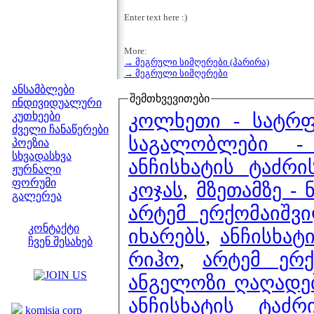
Enter text here :)
More:
→ მეგრული სიმღერები (ჰარირა)
მენიუ
→ მეგრული სიმღერები
ანსამბლები
შემთხვევითები
ინდივიდუალური
კოლხეთი - სატრ
კუთხეები
ძველი ჩანაწერები
საგალობლები -
პოეზია
სხვადასხვა
ანჩისხატის ტაძრ
ჟურნალი
ფორუმი
კოჯას
,
მზეთამზე - 
გალერეა
არტემ ერქომაიშვ
ჩვენი საიტი
კონტაქტი
იხარებს
,
ანჩისხატ
ჩვენ შესახებ
რიჰო
,
არტემ ერ
კოლეგები
ანგელოზი ღაღადე
ბმულები
ანჩისხატის ტაძ
komisia corp