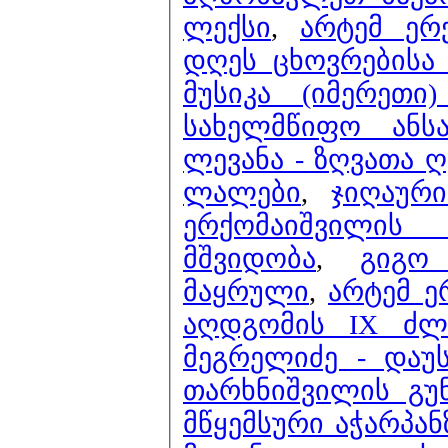
ლექსი
,
არტემ ერ
დღეს ცხოვრებისა 
მუსიკა (იმერეთი
სახელმწიფო ან
ლევანა - ზღვათა 
ლალები
,
ჯიღაურ
ერქომაიშვილის
მშვიდობა
,
გიგო
მაყრული
,
არტემ ე
აღდგომის IX ძლი
მეგრელიძე - დაუ
თარხნიშვილის გუ
მწყემსური აჭარპან