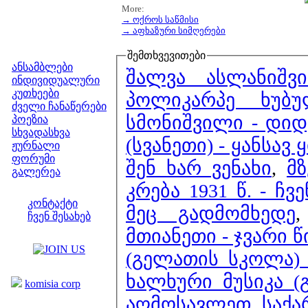
More:
→ ოქროს საწმისი
→ აფხაზური სიმღერები
მენიუ
შემთხვევითები
ანსამბლები
შალვა ასლანიშვ
ინდივიდუალური
კუთხეები
პოლიკარპე ხუბუ
ძველი ჩანაწერები
სმონიშვილი - დიდ
პოეზია
სხვადასხვა
(სვანეთი) - ყანსავ
ჟურნალი
ფორუმი
შენ ხარ ვენახი
,
მზ
გალერეა
კრება 1931 წ. - ჩვ
ჩვენი საიტი
კონტაქტი
მეც გადმომხედე
ჩვენ შესახებ
მთიანეთი - ჯვარი წ
კოლეგები
(გელათის სკოლა) 
ბმულები
ხალხური მუსიკა (
komisia corp
აღმოსავლეთ საქა