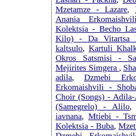
Mzetamze - Lazare
,
Anania Erkomaishvil
Kolektsia - Becho La
Kilo) - Da Vitartsa
kaltsulo
,
Kartuli Khal
Okros Satsmisi - Sa
Mejirites Simgera
,
Sha
adila
,
Dzmebi Erko
Erkomaishv
Choir (Songs) - Adila-
(Samegrelo) - Alilo
iavnana
,
Mtiebi - Ts
Kolektsia - Buba
,
Mzet
Dzmebi Erkomaishvil