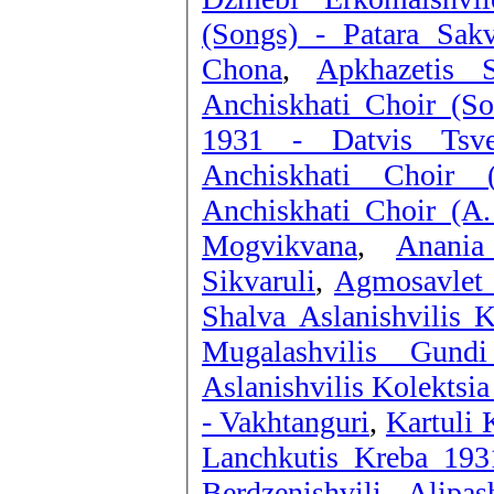
(Songs) - Patara Sakv
Chona
,
Apkhazetis 
Anchiskhati Choir (So
1931 - Datvis Tsv
Anchiskhati Choir
Anchiskhati Choir (A.
Mogvikvana
,
Anania
Sikvaruli
,
Agmosavlet 
Shalva Aslanishvilis 
Mugalashvilis Gund
Aslanishvilis Kolektsi
- Vakhtanguri
,
Kartuli 
Berdzenishvili - Alipas