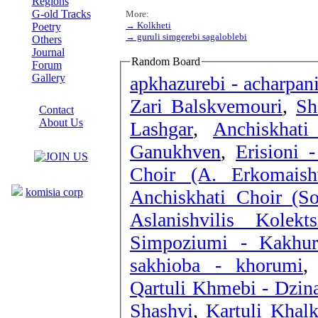
Regions
G-old Tracks
More:
→ Kolkheti
Poetry
→ guruli simgerebi sagaloblebi
Others
Journal
Random Board
Forum
Gallery
apkhazurebi - acharpan
ABOUT SITE
Zari Balskvemouri
,
Sh
Contact
About Us
Lashgar
,
Anchiskhati
COLLEAGUES
Ganukhven
,
Erisioni 
Choir (A. Erkomais
Links
Anchiskhati Choir (S
komisia corp
Aslanishvilis Kolek
Simpoziumi - Kakhur
sakhioba - khorumi
Qartuli Khmebi - Dzin
Shashvi
,
Kartuli Khal