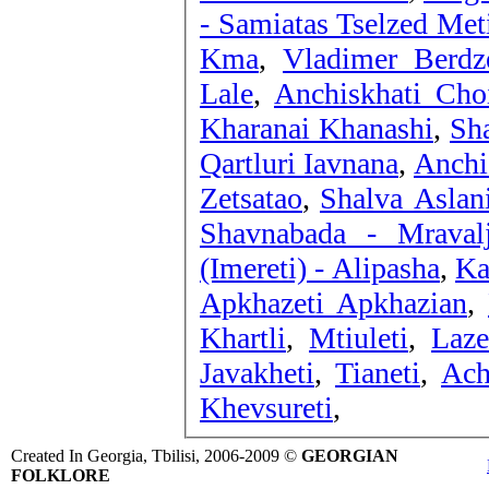
- Samiatas Tselzed Met
Kma
,
Vladimer Berdze
Lale
,
Anchiskhati Cho
Kharanai Khanashi
,
Sh
Qartluri Iavnana
,
Anchi
Zetsatao
,
Shalva Aslani
Shavnabada - Mravalj
(Imereti) - Alipasha
,
Ka
Apkhazeti Apkhazian
,
Khartli
,
Mtiuleti
,
Laze
Javakheti
,
Tianeti
,
Ach
Khevsureti
,
Created In Georgia, Tbilisi, 2006-2009 ©
GEORGIAN
FOLKLORE