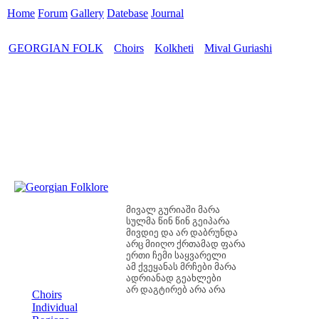
Home
Forum
Gallery
Datebase
Journal
GEORGIAN FOLK
Choirs
Kolkheti
Mival Guriashi
>
>
>
მივალ გურიაში მარა
სულმა წინ წინ გეიპარა
მივდიე და არ დაბრუნდა
არც მიიღო ქრთამად ფარა
ერთი ჩემი საყვარელი
ამ ქვეყანას მრჩები მარა
MENU
ადრიანად გეახლები
არ დაგტირებ არა არა
Choirs
Individual