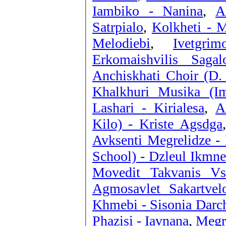
Iambiko - Nanina
,
A
Satrpialo
,
Kolkheti - M
Melodiebi
,
Ivetgri
Erkomaishvilis Saga
Anchiskhati Choir (D. 
Khalkhuri Musika (Im
Lashari - Kirialesa
,
A
Kilo) - Kriste Agsdga
Avksenti Megrelidze -
School) - Dzleul Ikmne
Movedit Takvanis Vst
Agmosavlet Sakartvel
Khmebi - Sisonia Darc
Phazisi - Iavnana
,
Megr