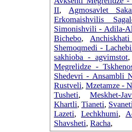
Avksenti Megrelidze -
II
,
Agmosavlet Saka
Erkomaishvilis Sag
Simonishvili - Adila-A
Bichebo
,
Anchiskhat
Shemoqmedi - Lachebi
sakhioba - agvimstot
Megrelidze - Tskheno
Shedevri - Ansambli N
Rustveli
,
Mzetamze - N
Tusheti
,
Meskhet-Jav
Khartli
,
Tianeti
,
Svanet
Lazeti
,
Lechkhumi
,
A
Shavsheti
,
Racha
,