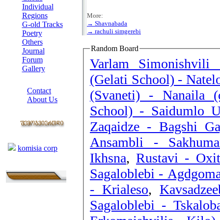
Individual
Regions
More:
→ Shavnabada
G-old Tracks
→ rachuli simgerebi
Poetry
Others
Random Board
Journal
Forum
Varlam Simonishvili 
Gallery
(Gelati School) - Nate
ABOUT SITE
Contact
(Svaneti) - Nanaila (c
About Us
School) - Saidumlo 
COLLEAGUES
Zaqaidze - Bagshi Ga
Links
Ansambli - Sakhuma
komisia corp
Ikhsna
,
Sagaloblebi - Agdgoma
- Krialeso
,
Kavsadzee
Sagaloblebi - Tskalo