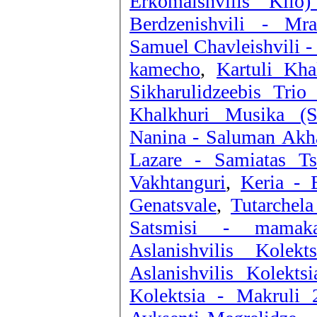
Erkomaishvilis Kilo
Berdzenishvili - Mra
Samuel Chavleishvili -
kamecho
,
Kartuli Kha
Sikharulidzeebis Tri
Khalkhuri Musika (S
Nanina - Saluman Akh
Lazare - Samiatas Ts
Vakhtanguri
,
Keria - 
Genatsvale
,
Tutarchel
Satsmisi - mamaka
Aslanishvilis Kolek
Aslanishvilis Kolekt
Kolektsia - Makruli 