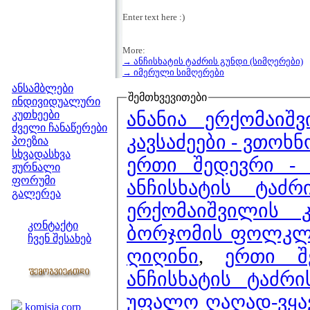
Enter text here :)
More:
→ ანჩისხატის ტაძრის გუნდი (სიმღერები)
მენიუ
→ იმერული სიმღერები
ანსამბლები
შემთხვევითები
ინდივიდუალური
ანანია ერქომაიშ
კუთხეები
ძველი ჩანაწერები
კავსაძეები - ვთოხ
პოეზია
სხვადასხვა
ერ
ჟურნალი
ფორუმი
ანჩისხატის ტაძ
გალერეა
ერქომაიშვილის
ჩვენი საიტი
კონტაქტი
ბორჯომის ფოლკლო
ჩვენ შესახებ
ღიღინი
,
კოლეგები
ანჩისხატის ტაძრ
ბმულები
უფალო ღაღად-ვყავ 
komisia corp