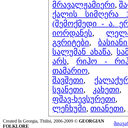
მრავალჟამიერი
,
შა
ქალის სიმღერა 
(შემოქმედი - ა. 
იორდანეს
,
ლელ
გვრიტები
,
ბასიან
სალუმან ახაწა
,
სა
არს
,
რიჰო - რი
თამარიო
,
შავშეთი
,
ქალაქუ
სვანეთი
,
კახეთი
ფშავ-ხევსურეთი
ლეჩხუმი
,
თიანეთი
,
Created In Georgia, Tbilisi, 2006-2009 ©
GEORGIAN
მთავა
FOLKLORE