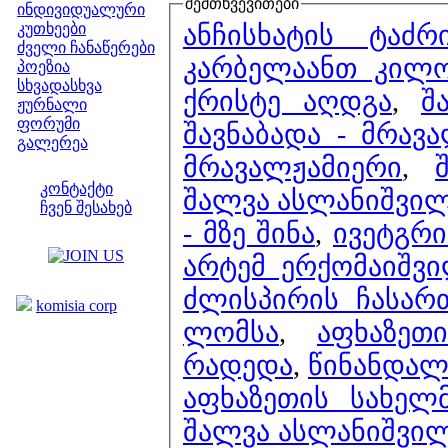
შემთხვევითები
ინდივიდუალური
ანჩისხატის ტაძ
კუთხეები
ძველი ჩანაწერები
კარბელაანთ კილო)
პოეზია
სხვადასხვა
ქრისტე აღდგა
,
შ
ჟურნალი
ფორუმი
შავნაბადა - მრავ
გალერეა
მრავალჟამიერი
,
ჩვენი საიტი
კონტაქტი
შალვა ასლანიშვილი
ჩვენ შესახებ
- მზე შინა
,
ივეტგრი
კოლეგები
არტემ ერქომაიშვ
ბმულები
ძლისპირის ჩასარ
komisia corp
ლომსა
,
აფხაზეთ
რადედა
,
წინანდალ
აფხაზეთის სახელ
შალვა ასლანიშვი