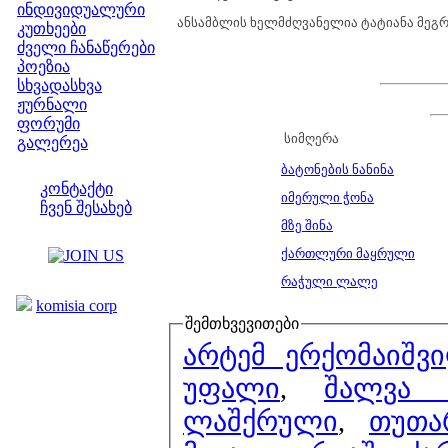
ინდივიდუალური
ანსამბლის ხელმძღვანელია ტატიანა მეგ
კუთხეები
ძველი ჩანაწერები
პოეზია
სხვადასხვა
ჟურნალი
ფორუმი
სიმღერა
გალერეა
ჩვენი საიტი
ბატონების ნანინა
კონტაქტი
იმერული ჭონა
ჩვენ შესახებ
მზე შინა
კოლეგები
ქართლური მაყრული
ბმულები
რაჭული ლალე
komisia corp
შემთხვევითები
არტემ ერქომაიშვ
უფალი
,
შალვა 
ლაშქრული
,
თუთა