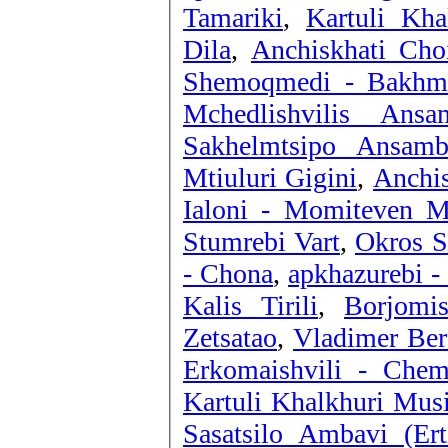
Tamariki
,
Kartuli Kha
Dila
,
Anchiskhati Choi
Shemoqmedi - Bakhm
Mchedlishvilis Ansa
Sakhelmtsipo Ansamb
Mtiuluri Gigini
,
Anchis
Ialoni - Momiteven M
Stumrebi Vart
,
Okros S
- Chona
,
apkhazurebi - 
Kalis Tirili
,
Borjomi
Zetsatao
,
Vladimer Berd
Erkomaishvili - Chem
Kartuli Khalkhuri Musi
Sasatsilo Ambavi (Erti