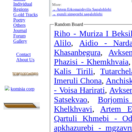
Individual
More:
Regions
→ Artem Erkomaishvilis Sagaloblebi
→ guruli simgerebi sagaloblebi
G-old Tracks
Poetry
Random Board
Others
Journal
Riho - Muriza I Beksi
Forum
Alilo
,
Aidio - Narda
Gallery
ABOUT SITE
Khasanbegura
,
Avksen
Contact
Phazisi - Khemkhvaia
About Us
COLLEAGUES
Kalis Tirili
,
Tutarche
Imeruli Chona
,
Anchisk
Links
- Voisa Harirati
,
Avksen
komisia corp
Satsekvao
,
Borjomis
Khelkhvavi
,
Artem Er
Qartuli Khmebi - Od
apkhazurebi - mgzavru