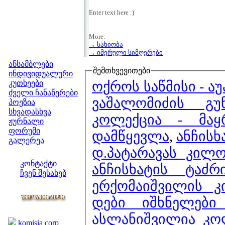
Enter text here :)
More:
→ სახიობა
მენიუ
→ იმერული სიმღერები
ანსამბლები
შემთხვევითები
ინდივიდუალური
ოქროს საწმისი - ა
კუთხეები
ძველი ჩანაწერები
ვაშალომიძის გუ
პოეზია
სხვადასხვა
კოლექცია - მა
ჟურნალი
ფორუმი
დამწყევლა
,
ანჩისხ
გალერეა
დ.პატარავას კილო
ჩვენი საიტი
კონტაქტი
ანჩისხატის ტაძ
ჩვენ შესახებ
ერქომაიშვილის კ
კოლეგები
დები იშხნელებ
ბმულები
ასლანიშვილია კო
komisia corp