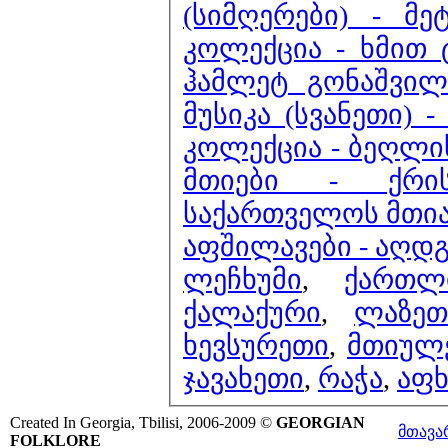
(სიმღერები) - მე
კოლექცია - ხმით
ჰამლეტ გონაშვილ
მუსიკა (სვანეთი)
კოლექცია - ბეღლ
მთიები - ქრი
საქართველოს მთიან
აფშილავები - აღდგ
ლეჩხუმი
,
ქართლ
ქალაქური
,
ლაზეთ
ხევსურეთი
,
მთიულ
ჯავახეთი
,
რაჭა
,
აფხ
Created In Georgia, Tbilisi, 2006-2009 ©
GEORGIAN
მთავა
FOLKLORE