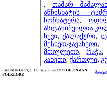
,
თამარ მამალ
ანჩისხატის ტაძ
ჩოჩხატურა
,
ოდი
ასლანიშვილია კოლ
ხევი
,
ქალაქური
,
ლ
მესხეთ-ჯავახეთი
მთიულეთი
,
რაჭა
კახეთი
,
ქართლი
,
გ
Created In Georgia, Tbilisi, 2006-2009 ©
GEORGIAN
მთავა
FOLKLORE