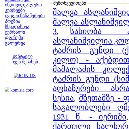
შემთხვევითები
ინდივიდუალური
შალვა ასლანიშვ
კუთხეები
ძველი ჩანაწერები
შალვა ასლანიშვილ
პოეზია
სხვადასხვა
3
,
სახიობა - 
ჟურნალი
ფორუმი
ასლანიშვილია კოლ
გალერეა
ტაძრის გუნდი (
ჩვენი საიტი
კონტაქტი
კილო) - აქებდი
ჩვენ შესახებ
მამალაძის კოლექ
კოლეგები
ტაძრის გუნდი (სი
ბმულები
აფხაზურები - ახრა
komisia corp
სესია
,
მზეთამზე - 
საგალობლები - ღ
1931 წ. - იერიში
ქართული ხალხური