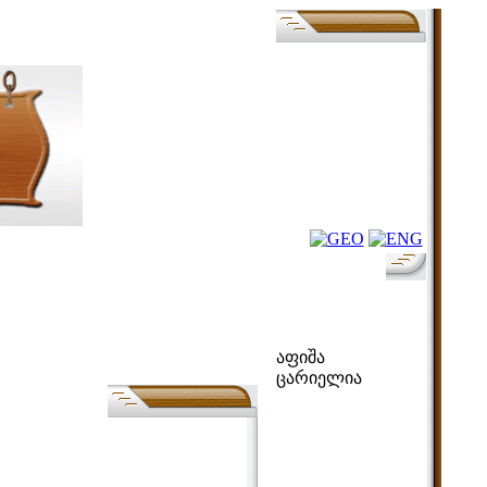
ფოლკ-აფიშა
აფიშა
ცარიელია
ძებნა