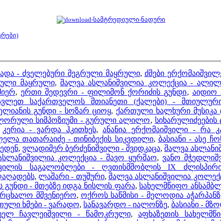
ერები)
ბადა - ძველებური მეგრული მაყრული
,
ძმები ერქომაიშვილე
არული მაყრული
,
შალვა ასლანიშვილია კოლექცია - ალი
მიერ
,
ერთი შედევრი - ფილიმონ ქორიძის გუნდი
,
აიდიო 
ავლეთ საქართველოს მთიანეთი (ქალები) - მთიულური
ველიანის გუნდი - სოზარ ციოყ
,
ქართული ხალხური მუსიკა (
ორული სიმპოზიუმი - გურული ალილო
,
სიხარულიძეების 
,
კერია - ვარდა ჰკითხეს
,
ანანია ერქომაიშვილი - რა 
ელა თათარაიძე - თინიბექის სიკვდილი
,
ბასიანი - ასე ჩ
ხედენ
,
ვლადიმერ ბერძენიშვილი - შვიდკაცა
,
შალვა ასლანიშ
ასლანიშვილია კოლექცია - შავო ყურშაო
,
ვანო მჭედლიშ
შვილის საგალობლები - ღვთისმშობლის IX ძლისპი
ღაღადებს
,
ლაშარი - თუშური
,
შალვა ასლანიშვილია კოლექც
ს გუნდი - მთებზე იდგა ნისლის ფარა
,
სახელმწიფო ანსამბლ
მერცხალო მშვენიერო
,
ოქროს საწმისი - მელოდია აჭარპანზ
თული ხმები - ვარადო
,
სანავარდო - იალონზე
,
ბასიანი - მზ
უელ ჩავლეიშვილი - წამოკრული
,
აფხაზეთის სახელმწ