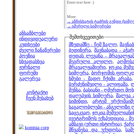
Enter text here :)
More:
→ ანჩისხატის ტაძრის გუნდი (სიმღ
მენიუ
→ იმერული სიმღერები
ანსამბლები
შემთხვევითები
ინდივიდუალური
მზეთამზე - ჩემ ზალო
,
შავნა
კუთხეები
ბედინერა
,
შავნაბადა - აჭ
ძველი ჩანაწერები
დედას ლევანა - მრავალჟა
პოეზია
მეგრული ალილო
,
აღმოს
სხვადასხვა
მრავალჟამიერი
,
ჯოკია მეშ
ჟურნალი
სიმღერა
,
ბორჯომის ფოლკლ
ფორუმი
ხმები - მადო ჩქიმი არაბა
გალერეა
ბერძენიშვილი - ალიფაშა
,
ლ
ჩვენი საიტი
შენსა
,
ბასიანი - ღმერთო მო
კონტაქტი
დაღუპვის სიმღერა
,
შალვა 
ჩვენ შესახებ
სიმინდი
,
არტემ ერქომაი
კოლეგები
საგალობლები - ანგელოზი 
საცეკვაო
,
ჯოკია მეშველიანი
ივეტგრიმოს ექსპედიცია - 
ბმულები
ამბავი (ერთი ისტორია)
,
ქარ
komisia corp
მწვანესა და უქუდოსა
,
სამ