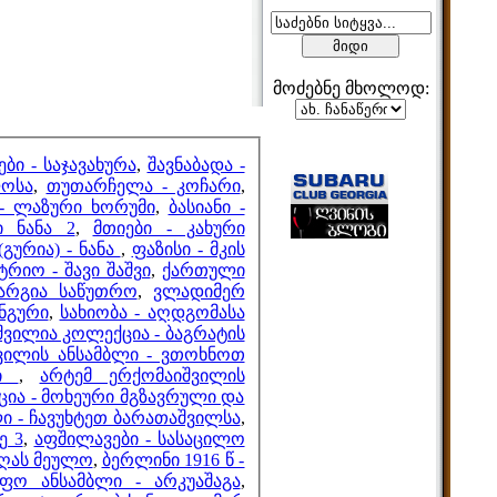
მოძებნე მხოლოდ:
მეზობლები
ბი - საჯავახურა
,
შავნაბადა -
ლოსა
,
თუთარჩელა - კოჩარი
,
- ლაზური ხორუმი
,
ბასიანი -
 ნანა 2
,
მთიები - კახური
გურია) - ნანა
,
ფაზისი - მკის
მთვლელები
ტრიო - შავი შაშვი
,
ქართული
კარგია საწუთრო
,
ვლადიმერ
ონგური
,
სახიობა - აღდგომასა
ვილია კოლექცია - ბაგრატის
ვილის ანსამბლი - ვთოხნოთ
რი
,
არტემ ერქომაიშვილის
ია - მოხეური მგზავრული და
ი - ჩავუხტეთ ბარათაშვილსა
,
ე 3
,
აფშილავები - სასაცილო
ოღას მეულო
,
ბერლინი 1916 წ -
იფო ანსამბლი - არკუაშაგა
,