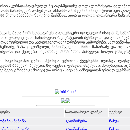
ატორიის კურსდამთავრებულ მუსიკისმცოდნე-ფოლკლორისტთა ძალე
ელოში მანამდე არ არსებულა. ანსამბლის შექმნის ინიციატორი იყო 
980 წელს ანსამბლ 'მთიების' შექმნით, სათავე დაუდო აუთენტური სას
შანთვისებათა შორის უმთავრესია აუთენტური ფოლკლორისადმი შესაშუ
ლთა ტრადიციული სასიმღერო რეპერტუარის შესწავლა და გამომზეურებ
წესო-საფერხულო და სადიდებელ-სავედრებელი სიმღერები, სალხინო-სა
ზუმბაძე, ნანა ვალიშვილი, ნინო შველიძე, ნინო მახარაძე და თეა კა
აშვილი და ქეთევან ნიკოლაძე. ანსამბლის პირველი სოლო კონცერტ
ლი საკონცერტო ტურნე ჰქონდა ევროპის ქვეყნებში (ლიტვა, ლატვია
გეთის ბასკეთი, ბელგია, სლოვენია, ფინეთი, ინგლისი, ჰოლანდია, იტ
ე შვეიცარიაში გამოიცა) და ორიც - სხვა ანსამბლებთან ერთად (გერმან
მღერა
სათადარიგო ლინკი
ტექსტი
ონების ნანინა
გადმოწერა
ნახვა
ონების სიმღერა
გადმოწერა
ნახვა