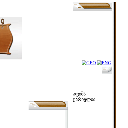
ფოლკ-აფიშა
აფიშა
ცარიელია
ძებნა