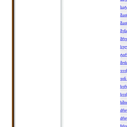
სა
შაი
შაი
შენ
შრუ
სუ
ტი
მოს
ვეე
ვინ
ხერ
ხევ
ხმი
ძრო
ძრო
ზრუ