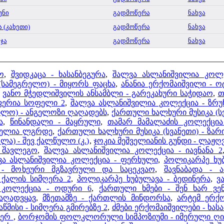
უნი
გადმოწერა
ნახვა
ა (კახეთი)
გადმოწერა
ნახვა
ჯა
გადმოწერა
ნახვა
ო
,
შვიდკაცა - ხასანბეგურა
,
შალვა ასლანიშვილია კოლე
(სამეგრელო) - მიყორს ფაცხა
,
ანანია ერქომაიშვილი - ო
,
ვანო მჭედლიშვილის ანსამბლი - გარეკახური საჭიდაო
,
თ
სფერია სოფელი 2
,
შალვა ასლანიშვილია კოლექცია - ზრუ
კილო) - ანგელოზი ღაღადებს
,
ქართული ხალხური მუსიკა (სვ
ა
,
წინანდალი - მაყრული
,
თამარ მამალაძის კოლექცია
 ელია ლგრდე
,
ქართული ხალხური მუსიკა (სვანეთი) - ზა
ლა) - შევ ქალწულო (კ.)
,
ჯოკია მეშველიანის გუნდი - ლაჟღ
- შავლეგო
,
შალვა ასლანიშვილია კოლექცია - იავნანა 2
ვა ასლანიშვილია კოლექცია - ფერხული
,
პოლიკარპე ხუბ
 - მოხეური მგზავრული და საცეკვაო
,
შავნაბადა - 
 ქალის სიმღერა 2
,
პოლიკარპე ხუბულავა - ბედინერა
,
ვ
 კოლექცია - ოდური 6
,
ქართული ხმები - შენ ხარ ვენ
აღადვყავ
,
მზეთამზე - ქართლის მინდორსა
,
არტემ ერქ
წმისი - სიმღერა გმირებზე 2
,
ძმები ერქომაიშვილები - ხას
მიერ
,
ბორჯომის ფოლკლორული სიმპოზიუმი - იმერული ღი