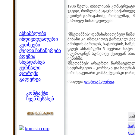
1986 წელს, თბილისის კონსერვ
ჯგუფი, რომლის მსგავსი საქართვ
ედიშერ გარაყანიძე, რომელმაც, 1
ქართულ სინამდვილეში.
მენიუ
ანსამბლები
"მზეთამზის" დამახასიათებელ ნი
ინდივიდუალური
მიზანი კი იმთავითვე ქართველ ქა
ამინდის მართვის, ბატონების, სა
კუთხეები
დღეს ანსამბლში 5 წევრია: ნატო 
ძველი ჩანაწერები
მღეროდნენ აგრეთვე ქეთევან ბაი
პოეზია
ივნისში.
სხვადასხვა
'მზეთამზეს' არაერთი წარმატებუ
ჟურნალი
საფრანგეთი – კორსიკა და საფრან
ორი საკუთარი კომპაქტდისკი (ორივ
ფორუმი
გალერეა
იხილეთ
ფოტოგალერეა
.
ჩვენი საიტი
კონტაქტი
ჩვენ შესახებ
კოლეგები
სი
ბმულები
ბატ
komisia corp
ბატ