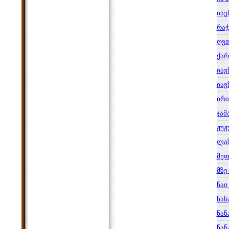
იავ
რაჭ
ღვთ
ქარ
იავ
იავ
ირ
ჯამ
ჟუჟ
ლა
მეფ
მზე
ნაი
ნან
ნან
ნან