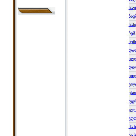
ბავ
ბავ
ბახ
ჩემ
ჩემ
დალ
დედ
დი
დიდ
ელ
ესთ
ფერ
გე
გუთ
ჰა 
ია 