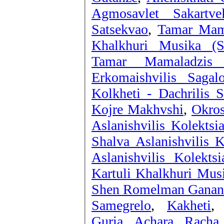
Agmosavlet Sakartve
Satsekvao
,
Tamar Mama
Khalkhuri Musika (S
Tamar Mamaladzis
Erkomaishvilis Sagal
Kolkheti - Dachrilis 
Kojre Makhvshi
,
Okros
Aslanishvilis Kolektsi
Shalva Aslanishvilis 
Aslanishvilis Kolekts
Kartuli Khalkhuri Mus
Shen Romelman Ganan
Samegrelo
,
Kakheti
Guria
,
Achara
,
Racha