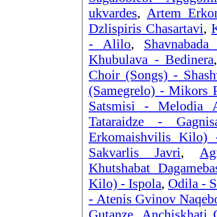
ukvardes
,
Artem Erkom
Dzlispiris Chasartavi
,
- Alilo
,
Shavnabada
Khubulava - Bedinera
Choir (Songs) - Shash
(Samegrelo) - Mikors 
Satsmisi - Melodia 
Tataraidze - Gagni
Erkomaishvilis Kilo)
Sakvarlis Javri
,
Ag
Khutshabat Dagameba
Kilo) - Ispola
,
Odila - 
- Atenis Gvinov Naqeb
Gutanze
,
Anchiskhati 