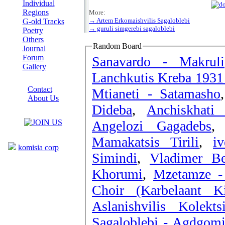
Individual
Regions
More:
→ Artem Erkomaishvilis Sagaloblebi
G-old Tracks
→ guruli simgerebi sagaloblebi
Poetry
Others
Random Board
Journal
Forum
Sanavardo - Makruli
Gallery
ABOUT SITE
Contact
Mtianeti - Satamasho
About Us
Dideba
,
Anchiskhati
COLLEAGUES
Angelozi Gagadebs
Links
Mamakatsis Tirili
,
i
komisia corp
Simindi
,
Vladimer Be
Khorumi
,
Mzetamze -
Choir (Karbelaant K
Aslanishvilis Kolekt
Sagaloblebi - Agdgom