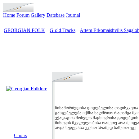
Home
Forum
Gallery
Datebase
Journal
GEORGIAN FOLK
G-old Tracks
Artem Erkomaishvilis Sagalob
>
>
წინამორბედისა დიდებულისა თავისკვეთა
განგებულება იქმნა საღმრთო რათამცა მყ
უქადაგოს მოსვლა მაცხოვრისა გოდებდინ
მისთვის მკვლელობისა რამეთუ არა შეიყვ
არცა სუფევასა უკუნო არამედ საწუთო ეგე
MENU
Choirs