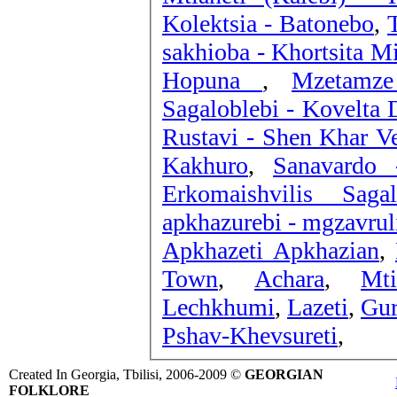
Kolektsia - Batonebo
,
sakhioba - Khortsita M
Hopuna
,
Mzetamze
Sagaloblebi - Kovelta 
Rustavi - Shen Khar V
Kakhuro
,
Sanavardo
Erkomaishvilis Sag
apkhazurebi - mgzavrul
Apkhazeti Apkhazian
,
Town
,
Achara
,
Mti
Lechkhumi
,
Lazeti
,
Gur
Pshav-Khevsureti
,
Created In Georgia, Tbilisi, 2006-2009 ©
GEORGIAN
FOLKLORE