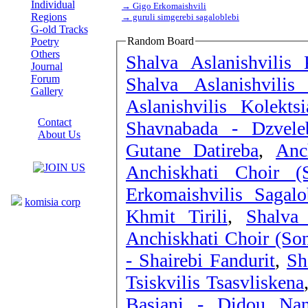
Individual
→ Gigo Erkomaishvili
Regions
→ guruli simgerebi sagaloblebi
G-old Tracks
Random Board
Poetry
Others
Shalva Aslanishvilis
Journal
Forum
Shalva Aslanishvili
Gallery
Aslanishvilis Kolekt
ABOUT SITE
Contact
Shavnabada - Dzvele
About Us
Gutane Datireba
,
Anc
COLLEAGUES
Anchiskhati Choir (
Links
Erkomaishvilis Sagal
komisia corp
Khmit Tirili
,
Shalva 
Anchiskhati Choir (Son
- Shairebi Fandurit
,
Sh
Tsiskvilis Tsasvliskena
Basiani - Didou Na