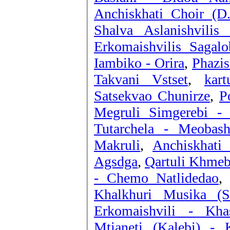
Anchiskhati Choir (D.
Shalva Aslanishvilis
Erkomaishvilis Sagalo
Iambiko - Orira
,
Phazis
Takvani Vstset
,
kar
Satsekvao Chunirze
,
P
Megruli Simgerebi - 
Tutarchela - Meobas
Makruli
,
Anchiskhati
Agsdga
,
Qartuli Khmeb
- Chemo Natlidedao
,
Khalkhuri Musika (S
Erkomaishvili - Kha
Mtianeti (Kalebi) - 