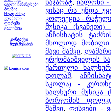
ხაჯარატ
,
იალონი -
ძველი ჩანაწერები
ვისაც რა უნდა უყ
პოეზია
სხვადასხვა
კოლექცია - რაჭუ
ჟურნალი
ფორუმი
მუსიკა (სვანეთი
გალერეა
ანჩისხატის ტაძრ
ჩვენი საიტი
კონტაქტი
მხოლოდ შობილი (
ჩვენ შესახებ
შავი შაშვი
,
ლაშარი
კოლეგები
ერქომაიშვილის ს
ბმულები
ქართული ხალხური
komisia corp
დოლაშ
,
ანჩისხა
სკოლა) - კურთხე
ხალხური მუსიკა 
ბორჯომის ფოლკლ
შაშვი
,
ფესვები - 