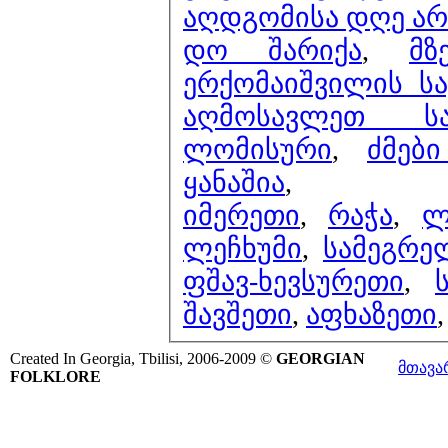
აღდგომისა დღე არ
დო შარიქა
,
მზ
ერქომაიშვილის ს
აღმოსავლეთ ს
ლომისური
,
ძმებ
ყანაშია
,
იმერეთი
,
რაჭა
,
ლ
ლეჩხუმი
,
სამეგრ
ფშავ-ხევსურეთი
,
შავშეთი
,
აფხაზეთი
Created In Georgia, Tbilisi, 2006-2009 ©
GEORGIAN
მთავა
FOLKLORE