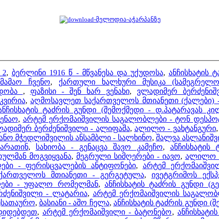
 2
,
ბერლინი 1916 წ - მწვანესა და უქუდოსა
,
ანჩისხატის ტ
მამაო ჩვენო
,
ქართული ხალხური მუსიკა (სამეგრელო)
იდობა
,
ფაზისი - შენ ხარ ვენახი
,
ვლადიმერ ბერძენიშ
კვირია
,
აღმოსავლეთ საქართველოს მთიანეთი (ქალები) -
ანჩისხატის ტაძრის გუნდი (შემოქმედი - დ.პატარავას 
 ენაო
,
არტემ ერქომაიშვილის საგალობლები - ტონ დესპო
ადიმერ ბერძენიშვილი - ალიფაშა
,
ალილო - ვახტანგური
ანო მჭედლიშვილის ანსამბლი - სალხინო
,
შალვა ასლანიშვ
შარათინ
,
სახიობა - გენაცვა შავო კამეჩო
,
ანჩისხატის 
რულმან მოგვიყვანა
,
მეგრული სიმღერები - იავო
,
ალილო -
ები - ფერისცვალების ანტიფონები
,
არტემ ერქომაიშვი
ქართველოს მთიანეთი - გერგეტულა
,
ივეტგრიმოს ექს
ლები - უფალო რომელმან
,
ანჩისხატის ტაძრის გუნდი (
ძენიშვილი - ლატარია
,
არტემ ერქომაიშვილის საგალობ
უსათაურო
,
ბასიანი - აშო ჩელა
,
ანჩისხატის ტაძრის გუნდი (შ
ადიდებდეთ
,
არტემ ერქომაიშვილი - ბატონებო
,
ანჩისხატის