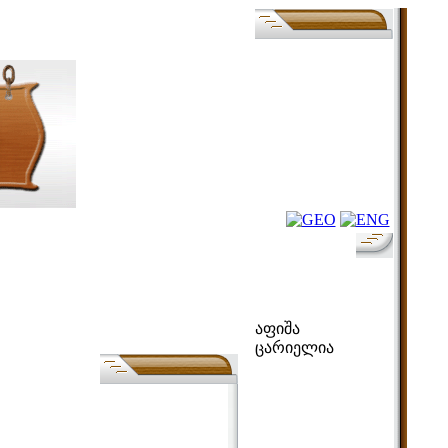
ფოლკ-აფიშა
აფიშა
ცარიელია
ძებნა