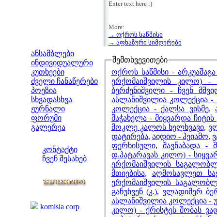
Enter text here :)
More:
→ ოქროს საწმისი
მენიუ
→ აფხაზური სიმღერები
ანსამბლები
შემთხვევითები
ინდივიდუალური
ოქროს საწმისი - არკუაშაგა
კუთხეები
ერქომაიშვილის კილო) - 
ძველი ჩანაწერები
ბერძენიშვილი - ჩვენ მშვ
პოეზია
ასლანიშვილია კოლექცია - 
სხვადასხვა
კოლექცია - ქალსა ვისმე
,
ჟურნალი
მაჭახელა - მიყვარდა ჩიტის
ფორუმი
მოკლე კალოს ხელხვავი
,
ვლ
გალერეა
დატირება
,
აიდიო - ჰეიამო
,
ვ
ჩვენი საიტი
ფერხისული
,
შავნაბადა - 
კონტაქტი
დ.პატარავას კილო) - სიყვა
ჩვენ შესახებ
ერქომაიშვილის საგალობლ
კოლეგები
მთიებისა
,
აღმოსავლეთ სა
ერქომაიშვილის საგალობ
განუხვენ (კ.)
,
ვლადიმერ ბერ
ბმულები
ასლანიშვილია კოლექცია - 
komisia corp
კილო) - ქრისტეს შობას ვ