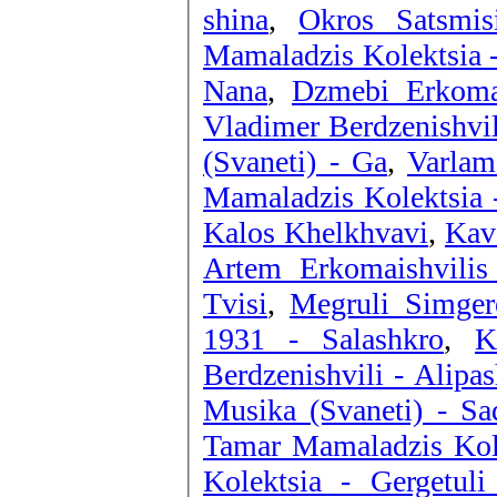
shina
,
Okros Satsmi
Mamaladzis Kolektsia -
Nana
,
Dzmebi Erkoma
Vladimer Berdzenishvil
(Svaneti) - Ga
,
Varlam
Mamaladzis Kolektsia -
Kalos Khelkhvavi
,
Kav
Artem Erkomaishvilis 
Tvisi
,
Megruli Simger
1931 - Salashkro
,
K
Berdzenishvili - Alipa
Musika (Svaneti) - S
Tamar Mamaladzis Kole
Kolektsia - Gergetuli