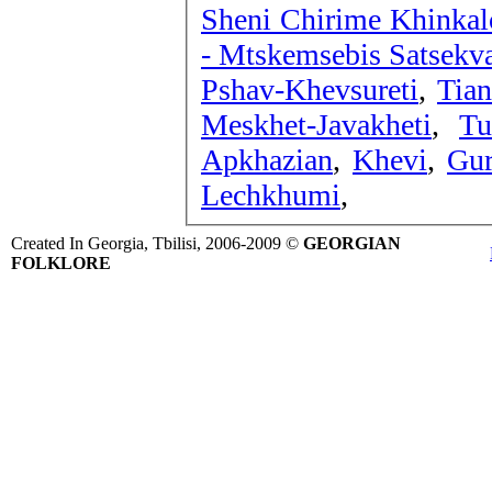
Sheni Chirime Khinkal
- Mtskemsebis Satsekv
Pshav-Khevsureti
,
Tian
Meskhet-Javakheti
,
Tu
Apkhazian
,
Khevi
,
Gur
Lechkhumi
,
Created In Georgia, Tbilisi, 2006-2009 ©
GEORGIAN
FOLKLORE