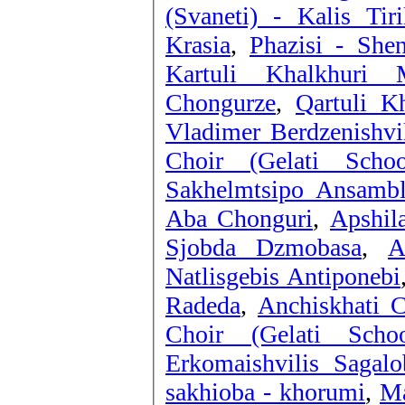
(Svaneti) - Kalis Tiri
Krasia
,
Phazisi - She
Kartuli Khalkhuri 
Chongurze
,
Qartuli 
Vladimer Berdzenishv
Choir (Gelati Scho
Sakhelmtsipo Ansambl
Aba Chonguri
,
Apshil
Sjobda Dzmobasa
,
A
Natlisgebis Antiponebi
Radeda
,
Anchiskhati 
Choir (Gelati Scho
Erkomaishvilis Sagal
sakhioba - khorumi
,
Ma