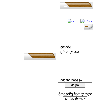
ფოლკ-აფიშა
აფიშა
ცარიელია
ძებნა
მოძებნე მხოლოდ: